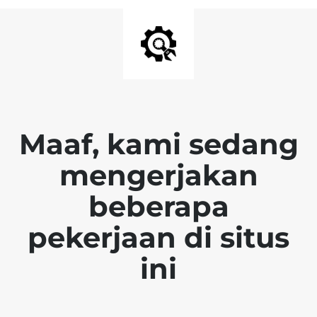
Maaf, kami sedang
mengerjakan
beberapa
pekerjaan di situs
ini